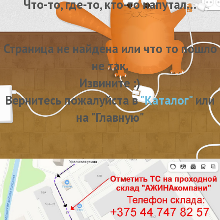
Что-то, где-то, кто-то напутал…
Страница не найдена или что то пошло
не так.
Извините :)
Вернитесь пожалуйста в
"Каталог"
или
на "Главную"