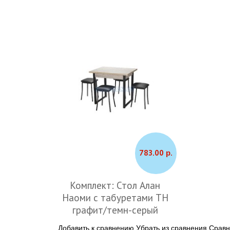
783.00 р.
Комплект: Стол Алан
Наоми с табуретами ТН
графит/темн-серый
Добавить к сравнению
Убрать из сравнения
Сравн