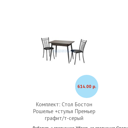
614.00 р.
Комплект: Стол Бостон
Рошелье +стулья Премьер
графит/т-серый
Добавить к сравнению
Убрать из сравнения
Сравн