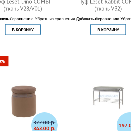
уф Leset Dino COMBI
Пуф Leset Rabbit CO
(ткань V28/V01)
(ткань V32)
вить к сравнению
нить
0
Убрать из сравнения
Добавить к сравнению
Сравнить
0
Убра
В КОРЗИНУ
В КОРЗИНУ
0%
377.00 р.
197.
343.00 р.