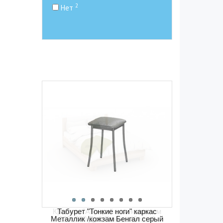
2
Нет
Кровать "Аврора" с основанием
120х200 Дуб Сонома/белый