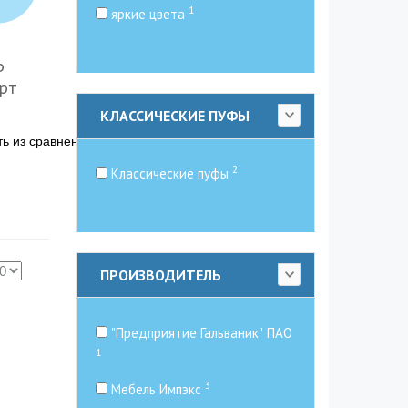
1
яркие цвета
с
Ь
рт
КЛАССИЧЕСКИЕ ПУФЫ
ть из сравнения
Сравнить
0
2
Классические пуфы
ПРОИЗВОДИТЕЛЬ
"Предприятие Гальваник" ПАО
1
3
Мебель Импэкс