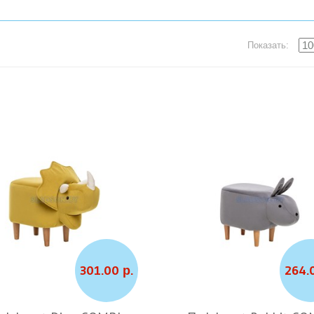
Показать:
301.00 р.
264.