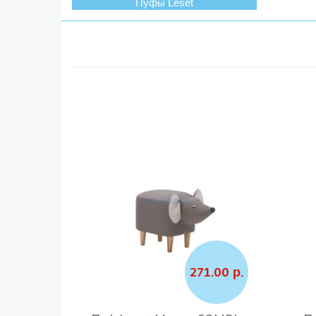
Пуфы Leset
271.00 р.