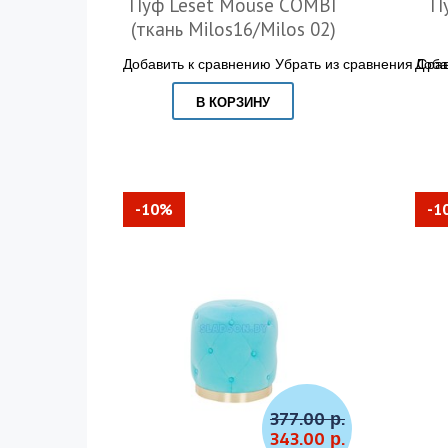
Пуф Leset Mouse COMBI
П
(ткань Milos16/Milos 02)
Добавить к сравнению
Убрать из сравнения
Доба
Срав
В КОРЗИНУ
-10%
-1
377.00 р.
343.00 р.