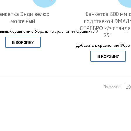
анкетка Энди велюр
Банкетка 800 мм 
молочный
подставкой ЭМАЛ
СЕРЕБРО к/з станда
вить к сравнению
нить
0
Убрать из сравнения
Сравнить
0
291
В КОРЗИНУ
Добавить к сравнению
Убра
В КОРЗИНУ
Показать: