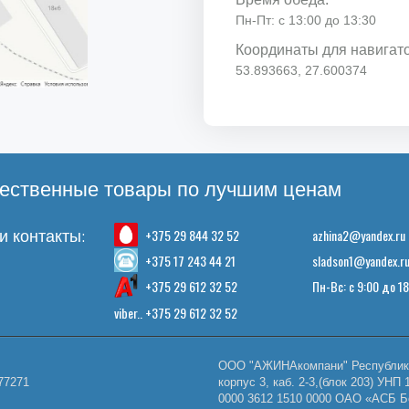
Пн-Пт: с 13:00 до 13:30
Координаты для навигат
53.893663, 27.600374
ественные товары по лучшим ценам
+375 29 844 32 52
azhina2@yandex.ru
 контакты:
+375 17 243 44 21
sladson1@yandex.r
+375 29 612 32 52
Пн-Вс: с 9:00 до 1
viber.. +375 29 612 32 52
ООО "АЖИНАкомпани" Республика 
77271
корпус 3, каб. 2-3,(блок 203) У
0000 3612 1510 0000 ОАО «АСБ Б