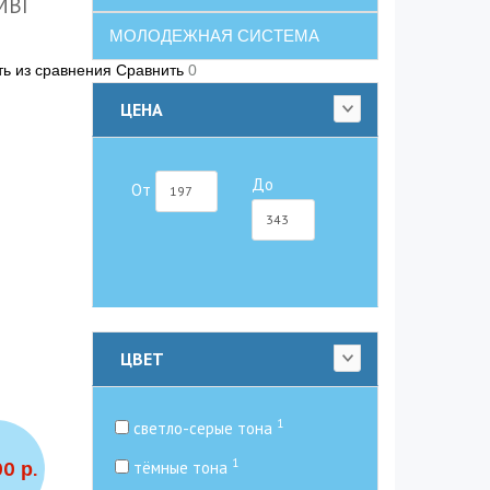
MBI
МОЛОДЕЖНАЯ СИСТЕМА
ть из сравнения
Сравнить
0
ЦЕНА
До
От
ЦВЕТ
1
светло-серые тона
1
тёмные тона
00 р.