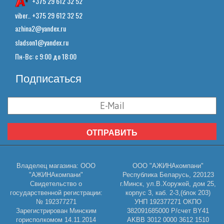
+375 29 612 32 52
viber.. +375 29 612 32 52
azhina2@yandex.ru
sladson1@yandex.ru
Пн-Вс: с 9:00 до 18:00
Подписаться
ОТПРАВИТЬ
Владелец магазина: ООО
ООО "АЖИНАкомпани"
"АЖИНАкомпани"
Республика Беларусь, 220123
Свидетельство о
г.Минск, ул.В.Хоружей, дом 25,
государственной регистрации:
корпус 3, каб. 2-3,(блок 203)
№ 192377271
УНП 192377271 ОКПО
Зарегистрирован Минским
382091685000 Р/счет BY41
горисполкомом 14.11.2014
AKBB 3012 0000 3612 1510