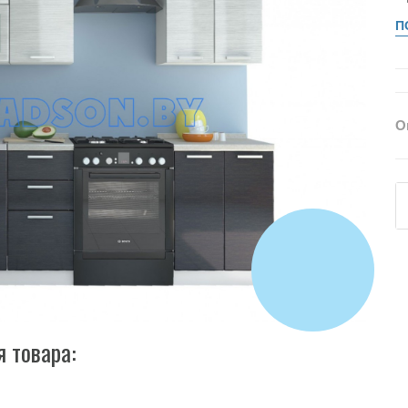
П
О
 товара: