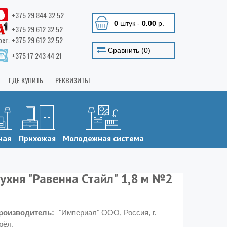
+375 29 844 32 52
0
штук
-
0.00
р.
+375 29 612 32 52
ber.. +375 29 612 32 52
Сравнить (
0
)
+375 17 243 44 21
ГДЕ КУПИТЬ
РЕКВИЗИТЫ
ная
Прихожая
Молодежная система
ухня "Равенна Стайл" 1,8 м №2
роизводитель:
"Империал" ООО, Россия, г.
рёл.