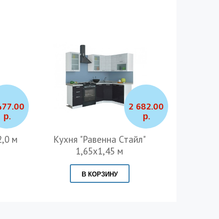
477.00
2 682.00
р.
р.
2,0 м
Кухня "Равенна Стайл"
Кухня "Р
1,65х1,45 м
В КОРЗИНУ