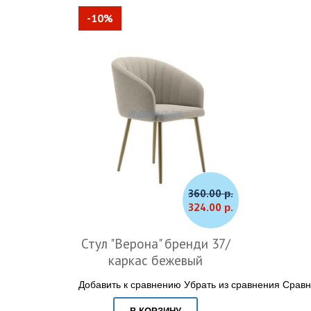
-10%
360.00 р.
324.00 р.
Стул "Верона" бренди 37/
каркас бежевый
Добавить к сравнению
Убрать из сравнения
Сравн