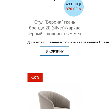
411.00 р.
370.00 р.
Стул "Верона" ткань
бренди 20 (silver)/каркас
черный с поворотным мех
Добавить к сравнению
Убрать из сравнения
Сравн
В КОРЗИНУ
-10%