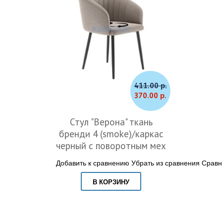
411.00 р.
370.00 р.
Стул "Верона" ткань
бренди 4 (smoke)/каркас
черный с поворотным мех
Добавить к сравнению
Убрать из сравнения
Сравн
В КОРЗИНУ