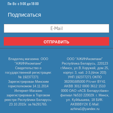
Пн-Вс: с 9:00 до 18:00
Подписаться
ОТПРАВИТЬ
Владелец магазина: ООО
ООО "АЖИНАкомпани"
"АЖИНАкомпани"
Республика Беларусь, 220123
Свидетельство о
г.Минск, ул.В.Хоружей, дом 25,
государственной регистрации:
корпус 3, каб. 2-3,(блок 203)
№ 192377271
УНП 192377271 ОКПО
Зарегистрирован Минским
382091685000 Р/счет BY41
горисполкомом 14.11.2014
AKBB 3012 0000 3612 1510
Интернет-Магазин
0000 ОАО «АСБ Беларусбанк»
зарегистрирован в Торговом
филиал №510 220029. г. Минск,
реестре Республики Беларусь:
ул. Куйбышева, 18 БИК:
23.10.2015г. за №291765.
AKBBBY2X E-Mail:
azhina1@yandex.ru