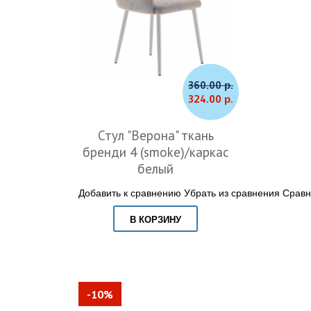
360.00 р.
324.00 р.
Стул "Верона" ткань
бренди 4 (smoke)/каркас
белый
Добавить к сравнению
Убрать из сравнения
Сравн
В КОРЗИНУ
-10%