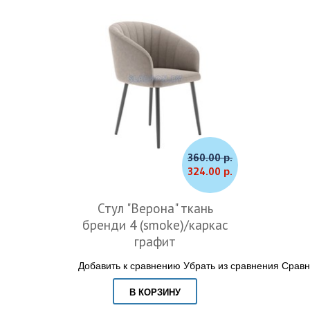
360.00 р.
324.00 р.
Стул "Верона" ткань
бренди 4 (smoke)/каркас
графит
Добавить к сравнению
Убрать из сравнения
Сравн
В КОРЗИНУ