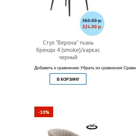
360.00 р.
324.00 р.
Стул "Верона" ткань
бренди 4 (smoke)/каркас
черный
Добавить к сравнению
Убрать из сравнения
Сравн
В КОРЗИНУ
-10%