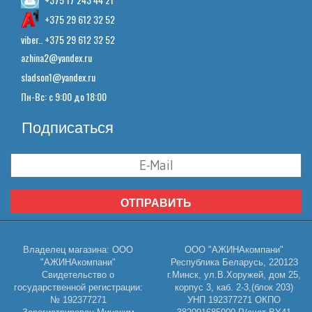
+375 29 612 32 52
viber.. +375 29 612 32 52
azhina2@yandex.ru
sladson1@yandex.ru
Пн-Вс: с 9:00 до 18:00
Подписаться
ОТПРАВИТЬ
Владелец магазина: ООО
ООО "АЖИНАкомпани"
"АЖИНАкомпани"
Республика Беларусь, 220123
Свидетельство о
г.Минск, ул.В.Хоружей, дом 25,
государственной регистрации:
корпус 3, каб. 2-3,(блок 203)
№ 192377271
УНП 192377271 ОКПО