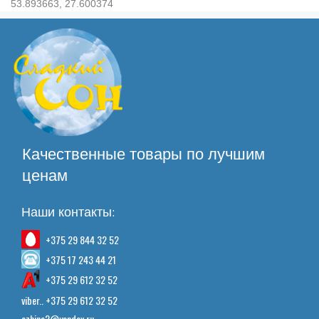
53.893663, 27.600374
Качественные товары по лучшим
ценам
Наши контакты:
+375 29 844 32 52
+375 17 243 44 21
+375 29 612 32 52
viber.. +375 29 612 32 52
azhina2@yandex.ru