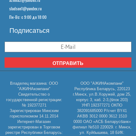
sladson1@yandex.ru
Пн-Вс: с 9:00 до 18:00
Подписаться
ОТПРАВИТЬ
Владелец магазина: ООО
ООО "АЖИНАкомпани"
"АЖИНАкомпани"
Республика Беларусь, 220123
Свидетельство о
г.Минск, ул.В.Хоружей, дом 25,
государственной регистрации:
корпус 3, каб. 2-3,(блок 203)
№ 192377271
УНП 192377271 ОКПО
Зарегистрирован Минским
382091685000 Р/счет BY41
горисполкомом 14.11.2014
AKBB 3012 0000 3612 1510
Интернет-Магазин
0000 ОАО «АСБ Беларусбанк»
зарегистрирован в Торговом
филиал №510 220029. г. Минск,
реестре Республики Беларусь:
ул. Куйбышева, 18 БИК: