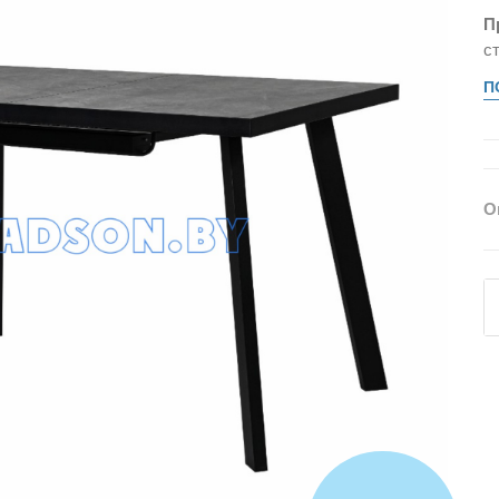
П
с
П
О