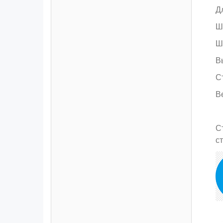
Д
Ш
Ш
В
С
Ве
С
с