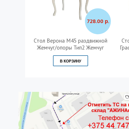
660.00 р.
728.00 р.
ь" стекло
Стол Верона М45 раздвижной
Ст
опоры
Жемчуг/опоры Тип2 Жемчуг
Гра
рафит
В КОРЗИНУ