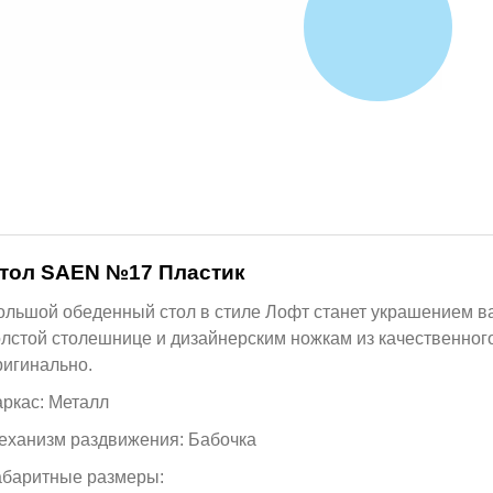
тол SAEN №17 Пластик
ольшой обеденный стол в стиле Лофт станет украшением ва
олстой столешнице и дизайнерским ножкам из качественного
ригинально.
аркас: Металл
еханизм раздвижения: Бабочка
абаритные размеры: