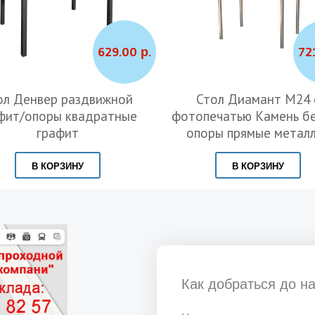
629.00 р.
72
ол Денвер раздвижной
Стол Диамант М24 
фит/опоры квадратные
фотопечатью Камень б
графит
опоры прямые метал
В КОРЗИНУ
В КОРЗИНУ
Как добраться до н