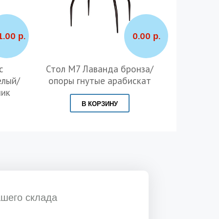
1.00 р.
0.00 р.
с
Стол M7 Лаванда бронза/
Стол М6
елый/
опоры гнутые арабискат
Графит/о
лик
В КОРЗИНУ
ашего склада