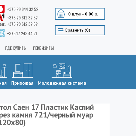
+375 29 844 32 52
0
штук
-
0.00
р.
+375 29 612 32 52
ber.. +375 29 612 32 52
Сравнить (
0
)
+375 17 243 44 21
ГДЕ КУПИТЬ
РЕКВИЗИТЫ
ная
Прихожая
Молодежная система
тол Саен 17 Пластик Каспий
рез камня 721/черный муар
120х80)