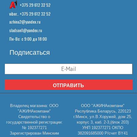
+375 29 612 32 52
viber.. +375 29 612 32 52
azhina2@yandex.ru
sladson1@yandex.ru
Пн-Вс: с 9:00 до 18:00
Подписаться
ОТПРАВИТЬ
Владелец магазина: ООО
ООО "АЖИНАкомпани"
"АЖИНАкомпани"
Республика Беларусь, 220123
Свидетельство о
г.Минск, ул.В.Хоружей, дом 25,
государственной регистрации:
корпус 3, каб. 2-3,(блок 203)
№ 192377271
УНП 192377271 ОКПО
Зарегистрирован Минским
382091685000 Р/счет BY41