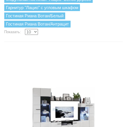
Гарнитур "Лацио" с угловым шкафом
Гостиная Риана Вотан/Белый
Гостиная Риана Вотан/Антрацит
Показать: