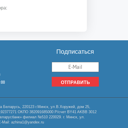
ора:
Подписаться
u
8:00
ОТПРАВИТЬ
Беларусь, 220123 г.Минск, ул.В.Хоружей, дом 25,
НП 192377271 ОКПО 382091685000 Р/счет BY41 AKBB 3012
еларусбанк» филиал №510 220029. г. Минск, ул.
Mail: azhina1@yandex.ru