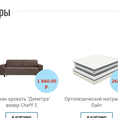
ары
1 860.00
26
р.
ван-кровать "Деметра"
Ортопедический матра
велюр Cheff 5
Лайт
В КОРЗИНУ
В КОРЗИНУ