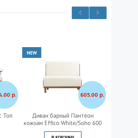
NEW
NEW
4.00 р.
605.00 р.
с Топ
Диван барный Пантеон
Диван ба
кожзам Effico White/Soho 600
замша Ma
В КОРЗИНУ