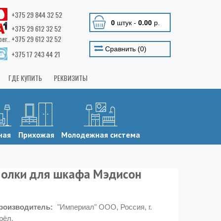
+375 29 844 32 52
0
штук
-
0.00
р.
+375 29 612 32 52
ber.. +375 29 612 32 52
Сравнить (
0
)
+375 17 243 44 21
ГДЕ КУПИТЬ
РЕКВИЗИТЫ
ная
Прихожая
Молодежная система
олки для шкафа Мэдисон
роизводитель:
"Империал" ООО, Россия, г.
рёл.