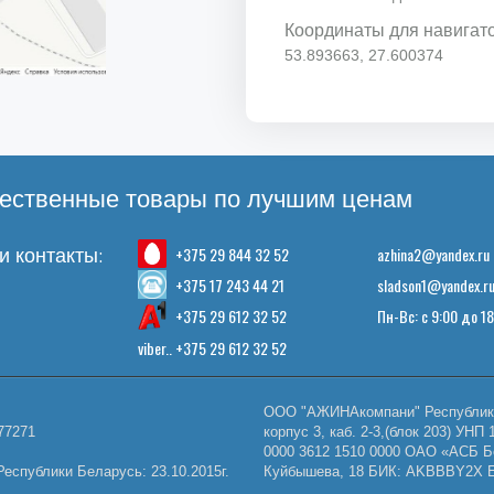
Координаты для навигат
53.893663, 27.600374
ественные товары по лучшим ценам
+375 29 844 32 52
azhina2@yandex.ru
 контакты:
+375 17 243 44 21
sladson1@yandex.r
+375 29 612 32 52
Пн-Вс: с 9:00 до 1
viber.. +375 29 612 32 52
ООО "АЖИНАкомпани" Республика 
77271
корпус 3, каб. 2-3,(блок 203) У
0000 3612 1510 0000 ОАО «АСБ Б
еспублики Беларусь: 23.10.2015г.
Куйбышева, 18 БИК: AKBBBY2X E-