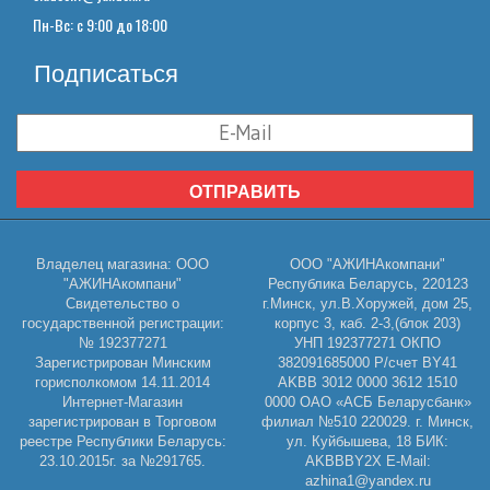
Пн-Вс: с 9:00 до 18:00
Подписаться
ОТПРАВИТЬ
Владелец магазина: ООО
ООО "АЖИНАкомпани"
"АЖИНАкомпани"
Республика Беларусь, 220123
Свидетельство о
г.Минск, ул.В.Хоружей, дом 25,
государственной регистрации:
корпус 3, каб. 2-3,(блок 203)
№ 192377271
УНП 192377271 ОКПО
Зарегистрирован Минским
382091685000 Р/счет BY41
горисполкомом 14.11.2014
AKBB 3012 0000 3612 1510
Интернет-Магазин
0000 ОАО «АСБ Беларусбанк»
зарегистрирован в Торговом
филиал №510 220029. г. Минск,
реестре Республики Беларусь:
ул. Куйбышева, 18 БИК:
23.10.2015г. за №291765.
AKBBBY2X E-Mail:
azhina1@yandex.ru