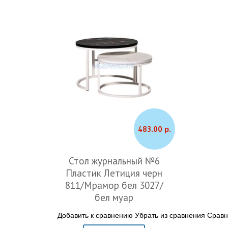
483.00 р.
Стол журнальный №6
Пластик Летиция черн
811/Мрамор бел 3027/
бел муар
Добавить к сравнению
Убрать из сравнения
Сравн