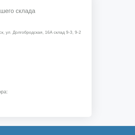
ашего склада
к, ул. Долгобродская, 16А склад 9-3, 9-2
ора: