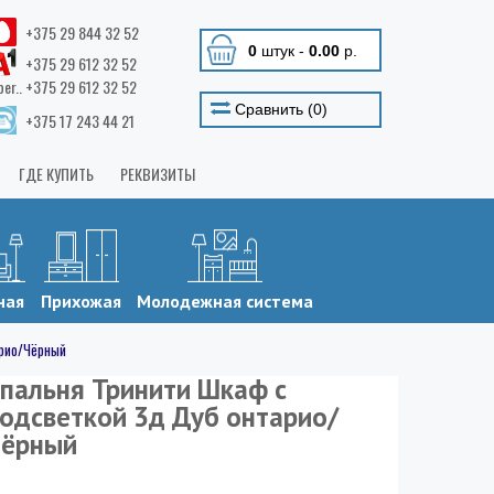
+375 29 844 32 52
0
штук
-
0.00
р.
+375 29 612 32 52
ber.. +375 29 612 32 52
Сравнить (
0
)
+375 17 243 44 21
ГДЕ КУПИТЬ
РЕКВИЗИТЫ
ная
Прихожая
Молодежная система
арио/Чёрный
пальня Тринити Шкаф с
одсветкой 3д Дуб онтарио/
ёрный