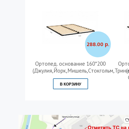
288.00 р.
Ортопед. основание 160*200
Орто
(Джулия,Йорк,Мишель,Стокгольм,Трини
(
В КОРЗИНУ