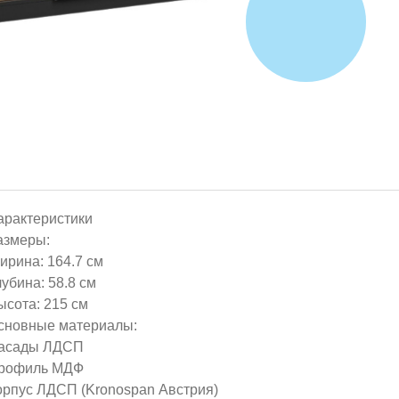
арактеристики
азмеры:
ирина: 164.7 см
лубина: 58.8 см
ысота: 215 см
сновные материалы:
асады ЛДСП
рофиль МДФ
орпус ЛДСП (Kronospan Австрия)