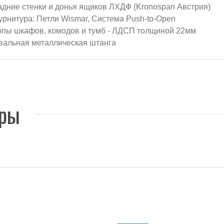
адние стенки и донья ящиков ЛХДФ (Kronospan Австрия)
урнитура:
Петли Wismar, Система Push-to-Open
опы шкафов, комодов и тумб - ЛДСП толщиной 22мм
вальная металлическая штанга
ары