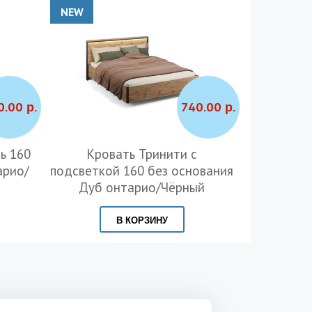
NEW
NEW
0.00 р.
740.00 р.
ь 160
Кровать Тринити с
Кроват
арио/
подсветкой 160 без основания
подъемны
Дуб онтарио/Чёрный
онт
В КОРЗИНУ