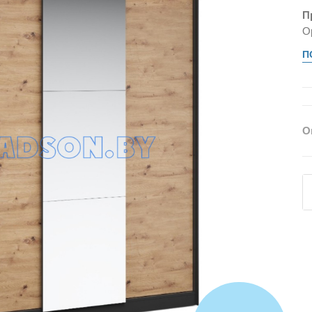
П
О
П
О