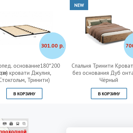
NEW
301.00 р.
70
пед. основание180*200
Спальня Тринити Кроват
ти)
для кровати Джулия,
без основания Дуб онт
Стокгольм, Тринити)
Чёрный
В КОРЗИНУ
В КОРЗИНУ