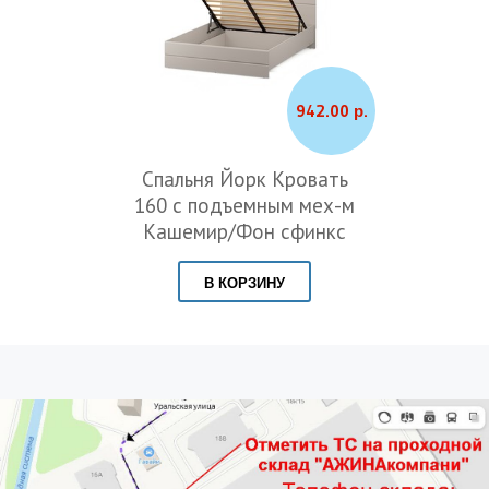
.
551.00 р.
Спальня Йорк Кровать
160 без основания
Кашемир/Фон сфинкс
В КОРЗИНУ