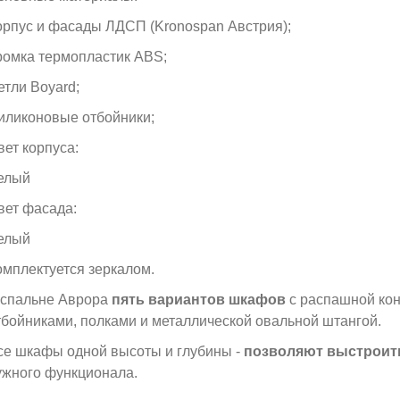
орпус и фасады ЛДСП (Kronospan Австрия);
ромка термопластик ABS;
етли Boyard;
иликоновые отбойники;
вет корпуса:
елый
вет фасада:
елый
омплектуется зеркалом.
 спальне Аврора
пять вариантов шкафов
с распашной кон
тбойниками, полками и металлической овальной штангой.
се шкафы одной высоты и глубины -
позволяют выстроит
ужного функционала.