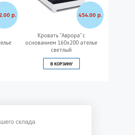
2.00 р.
454.00 р.
Кровать "Аврора" с
Кровать "
елье
основанием 160х200 ателье
механиз
светлый
В КОРЗИНУ
ашего склада