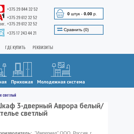
+375 29 844 32 52
0
штук
-
0.00
р.
+375 29 612 32 52
ber.. +375 29 612 32 52
Сравнить (
0
)
+375 17 243 44 21
ГДЕ КУПИТЬ
РЕКВИЗИТЫ
ная
Прихожая
Молодежная система
е светлый
каф 3-дверный Аврора белый/
телье светлый
роизводитель:
"Империал" ООО, Россия, г.