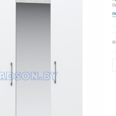
О
П
О