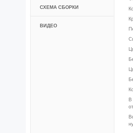
СХЕМА СБОРКИ
К
К
ВИДЕО
П
С
Ц
Б
Ц
Б
К
В
о
В
н