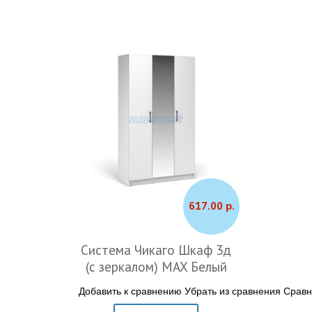
617.00 р.
Система Чикаго Шкаф 3д
(с зеркалом) MAX Белый
Добавить к сравнению
Убрать из сравнения
Сравн