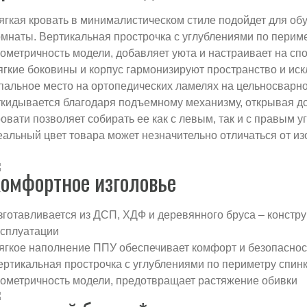
ягкая кровать в минималистическом стиле подойдет для обу
омнаты. Вертикальная прострочка с углублениями по периме
еометричность модели, добавляет уюта и настраивает на сп
ягкие боковины и корпус гармонизируют пространство и ис
пальное место на ортопедических ламелях на цельносварно
ткидывается благодаря подъемному механизму, открывая до
ровати позволяет собирать ее как с левым, так и с правым у
еальный цвет товара может незначительно отличаться от из
омфортное изголовье
зготавливается из ДСП, ХДФ и деревянного бруса – констр
ксплуатации
ягкое наполнение ППУ обеспечивает комфорт и безопаснос
ертикальная прострочка с углублениями по периметру спинк
еометричность модели, предотвращает растяжение обивки