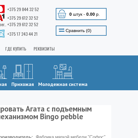
+375 29 844 32 52
0
штук
-
0.00
р.
+375 29 612 32 52
ber.. +375 29 612 32 52
Сравнить (
0
)
+375 17 243 44 21
ГДЕ КУПИТЬ
РЕКВИЗИТЫ
ная
Прихожая
Молодежная система
ровать Агата с подъемным
еханизмом Bingo pebble
роизводитель:
Фабрика мягкой мебели "Софос"