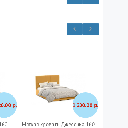
26.00 р.
1 330.00 р.
160
Мягкая кровать Джессика 160
Мягкая кр