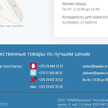
Время обеда:
Пн-Пт: с 13:00 до 13:30
Координаты для навигат
53.893663, 27.600374
ественные товары по лучшим ценам
+375 29 844 32 52
azhina2@yandex.ru
 контакты:
+375 17 243 44 21
sladson1@yandex.r
+375 29 612 32 52
Пн-Вс: с 9:00 до 1
viber.. +375 29 612 32 52
ООО "АЖИНАкомпани" Республика 
77271
корпус 3, каб. 2-3,(блок 203) У