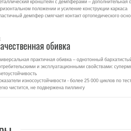
еталлический кронштейн с демпферами – дополнительная о
оризонтальном положении и усиление конструкции каркаса
ластичный демпфер смягчает контакт ортопедического осно
ачественная обивка
ниверсальная практичная обивка – однотонный бархатисты
отребительскими и эксплуатационными свойствами: супермя
ветоустойчивость
оказатели износоустойчивости - более 25 000 циклов по те
егко чистится, не подвержена пиллингу
ары