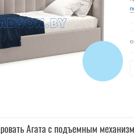
П
О
ровать Агата с подъемным механиз