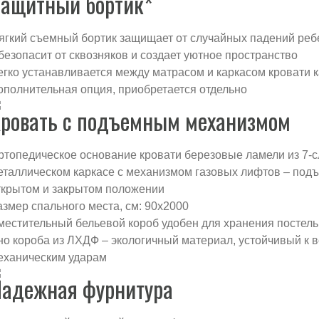
ащитный бортик*
ягкий съемный бортик защищает от случайных падений реб
безопасит от сквозняков и создает уютное пространство
егко устанавливается между матрасом и каркасом кровати ка
ополнительная опция, приобретается отдельно
ровать с подъемным механизмом
ртопедическое основание кровати б
ерезовые ламели из 7-
еталлическом каркасе с механизмом
газовых лифтов – подъ
ткрытом и закрытом положении
азмер спального места, см: 90х2000
местительный бельевой короб удобен для хранения постел
но короба из ЛХДФ – экологичный материал, устойчивый к 
еханическим ударам
адежная фурнитура