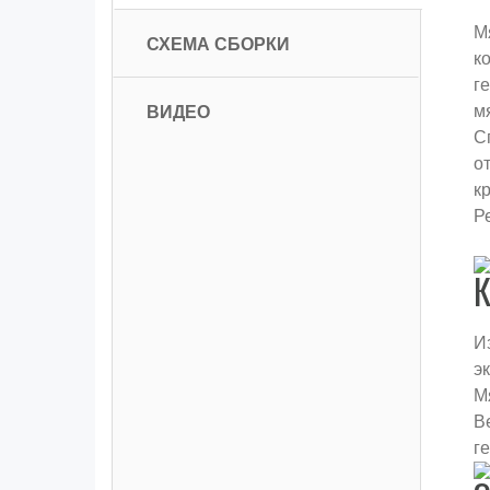
М
СХЕМА СБОРКИ
к
г
ВИДЕО
м
С
о
к
Р
К
И
э
М
В
г