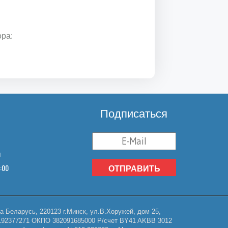
ора:
Подписаться
u
8:00
ОТПРАВИТЬ
Беларусь, 220123 г.Минск, ул.В.Хоружей, дом 25,
НП 192377271 ОКПО 382091685000 Р/счет BY41 AKBB 3012