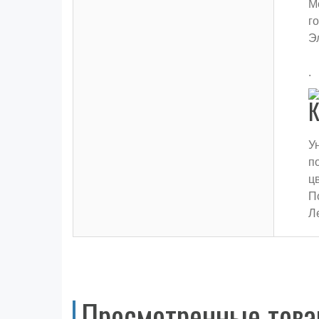
М
г
Э
.
К
У
п
ц
П
Л
Просмотренные тов