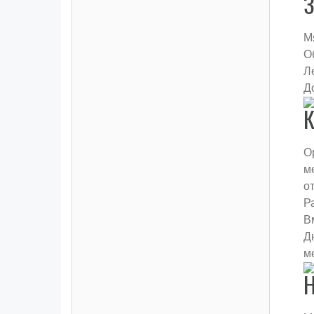
З
М
О
Л
Д
К
О
м
о
Р
В
Д
м
Н