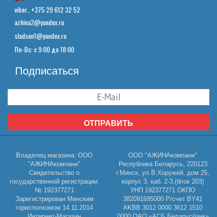
viber.. +375 29 612 32 52
azhina2@yandex.ru
sladson1@yandex.ru
Пн-Вс: с 9:00 до 18:00
Подписаться
ОТПРАВИТЬ
Владелец магазина: ООО
ООО "АЖИНАкомпани"
"АЖИНАкомпани"
Республика Беларусь, 220123
Свидетельство о
г.Минск, ул.В.Хоружей, дом 25,
государственной регистрации:
корпус 3, каб. 2-3,(блок 203)
№ 192377271
УНП 192377271 ОКПО
Зарегистрирован Минским
382091685000 Р/счет BY41
горисполкомом 14.11.2014
AKBB 3012 0000 3612 1510
Интернет-Магазин
0000 ОАО «АСБ Беларусбанк»