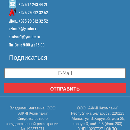
+375 17 243 44 21
+375 29 612 32 52
viber.. +375 29 612 32 52
azhina2@yandex.ru
sladson1@yandex.ru
Пн-Вс: с 9:00 до 18:00
Подписаться
ОТПРАВИТЬ
Владелец магазина: ООО
ООО "АЖИНАкомпани"
"АЖИНАкомпани"
Республика Беларусь, 220123
Свидетельство о
г.Минск, ул.В.Хоружей, дом 25,
государственной регистрации:
корпус 3, каб. 2-3,(блок 203)
№ 192377271
УНП 192377271 ОКПО