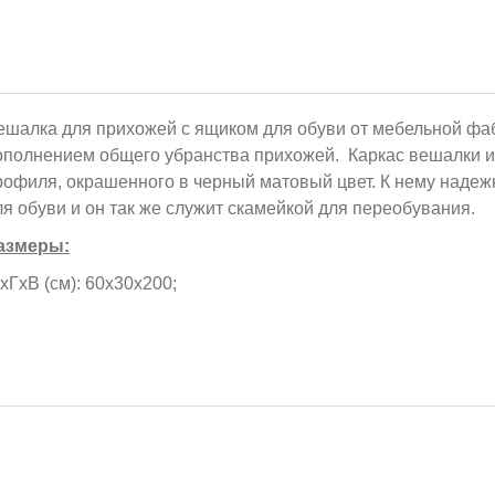
ешалка для прихожей с ящиком для обуви от мебельной фа
ополнением общего убранства прихожей. Каркас вешалки из
рофиля, окрашенного в черный матовый цвет. К нему надеж
ля обуви и он так же служит скамейкой для переобувания.
азмеры:
хГхВ (см): 60х30х200;