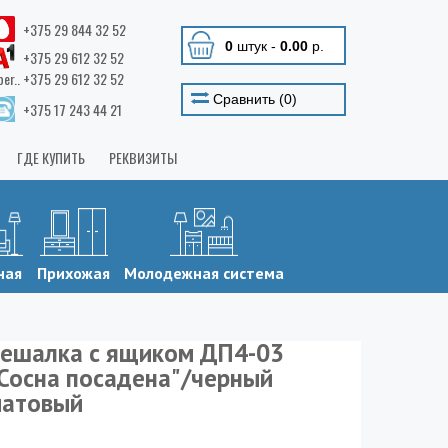
+375 29 844 32 52
0
штук
-
0.00
р.
+375 29 612 32 52
ber.. +375 29 612 32 52
Сравнить (
0
)
+375 17 243 44 21
ГДЕ КУПИТЬ
РЕКВИЗИТЫ
ная
Прихожая
Молодежная система
ешалка с ящиком ДП4-03
Сосна посадена"/черный
атовый