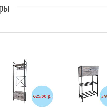
ары
625.00 р.
54