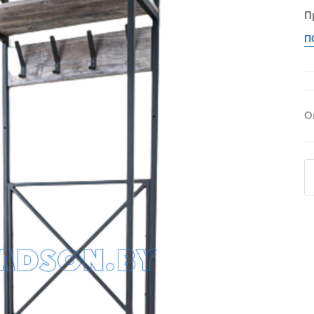
П
П
О