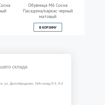
Сосна
Обувница М6 Сосна
Набор ме
ный
Пасадена/каркас черный
сосна 
матовый
В КОРЗИНУ
ашего склада
к, ул. Долгобродская, 16А склад 9-3, 9-2