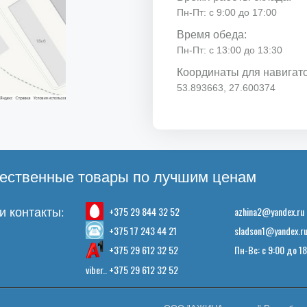
Пн-Пт: с 9:00 до 17:00
Время обеда:
Пн-Пт: с 13:00 до 13:30
Координаты для навигат
53.893663, 27.600374
ественные товары по лучшим ценам
+375 29 844 32 52
azhina2@yandex.ru
 контакты:
+375 17 243 44 21
sladson1@yandex.r
+375 29 612 32 52
Пн-Вс: с 9:00 до 1
viber.. +375 29 612 32 52