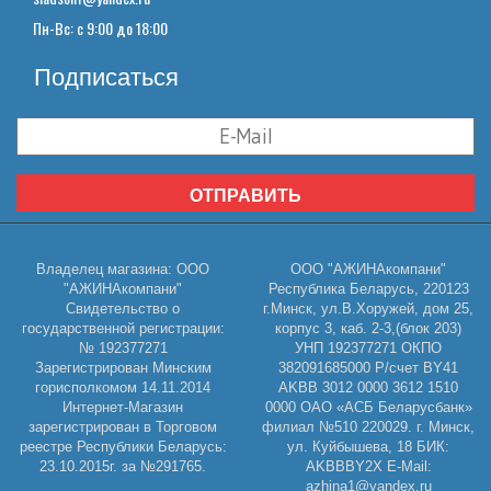
Пн-Вс: с 9:00 до 18:00
Подписаться
ОТПРАВИТЬ
Владелец магазина: ООО
ООО "АЖИНАкомпани"
"АЖИНАкомпани"
Республика Беларусь, 220123
Свидетельство о
г.Минск, ул.В.Хоружей, дом 25,
государственной регистрации:
корпус 3, каб. 2-3,(блок 203)
№ 192377271
УНП 192377271 ОКПО
Зарегистрирован Минским
382091685000 Р/счет BY41
горисполкомом 14.11.2014
AKBB 3012 0000 3612 1510
Интернет-Магазин
0000 ОАО «АСБ Беларусбанк»
зарегистрирован в Торговом
филиал №510 220029. г. Минск,
реестре Республики Беларусь:
ул. Куйбышева, 18 БИК:
23.10.2015г. за №291765.
AKBBBY2X E-Mail:
azhina1@yandex.ru