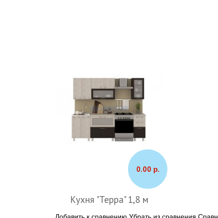
0.00 р.
Кухня "Терра" 1,8 м
Добавить к сравнению
Убрать из сравнения
Сравн