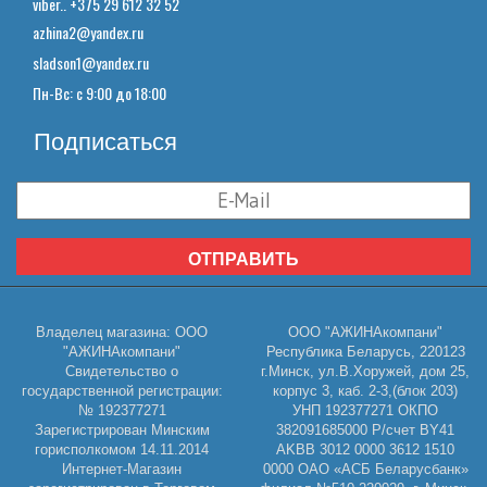
viber.. +375 29 612 32 52
azhina2@yandex.ru
sladson1@yandex.ru
Пн-Вс: с 9:00 до 18:00
Подписаться
ОТПРАВИТЬ
Владелец магазина: ООО
ООО "АЖИНАкомпани"
"АЖИНАкомпани"
Республика Беларусь, 220123
Свидетельство о
г.Минск, ул.В.Хоружей, дом 25,
государственной регистрации:
корпус 3, каб. 2-3,(блок 203)
№ 192377271
УНП 192377271 ОКПО
Зарегистрирован Минским
382091685000 Р/счет BY41
горисполкомом 14.11.2014
AKBB 3012 0000 3612 1510
Интернет-Магазин
0000 ОАО «АСБ Беларусбанк»