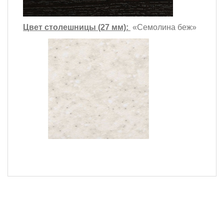
Цвет столешницы (27 мм):
«Семолина беж»