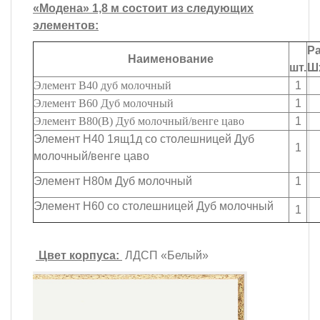
«Модена» 1,8 м состоит из следующих
элементов:
Р
Наименование
шт.
Шх
Элемент В40 дуб молочный
1
4
Элемент В60 Дуб молочный
1
6
Элемент В80(В) Дуб молочный/венге цаво
1
8
Элемент Н40 1ящ1д со столешницей Дуб
1
4
молочный/венге цаво
Элемент Н80м Дуб молочный
1
8
Элемент Н60 со столешницей Дуб молочный
1
6
Цвет корпуса:
ЛДСП «Белый»