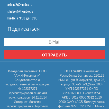
azhina2@yandex.ru
sladson1@yandex.ru
Пн-Вс: с 9:00 до 18:00
Подписаться
ОТПРАВИТЬ
Владелец магазина: ООО
ООО "АЖИНАкомпани"
"АЖИНАкомпани"
Республика Беларусь, 220123
Свидетельство о
г.Минск, ул.В.Хоружей, дом 25,
государственной регистрации:
корпус 3, каб. 2-3,(блок 203)
№ 192377271
УНП 192377271 ОКПО
Зарегистрирован Минским
382091685000 Р/счет BY41
горисполкомом 14.11.2014
AKBB 3012 0000 3612 1510
Интернет-Магазин
0000 ОАО «АСБ Беларусбанк»
зарегистрирован в Торговом
филиал №510 220029. г. Минск,