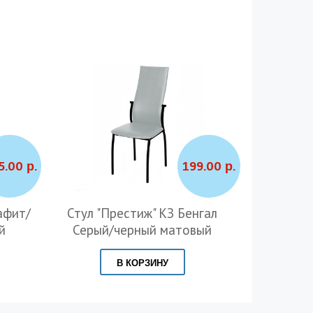
5.00 р.
199.00 р.
афит/
Стул "Престиж" КЗ Бенгал
Стул "П
й
Серый/черный матовый
серебро/к
В КОРЗИНУ