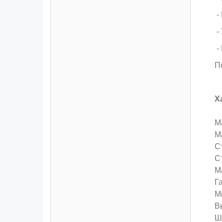
-
-
-
П
Х
М
М
С
С
М
Г
М
Вы
Ш