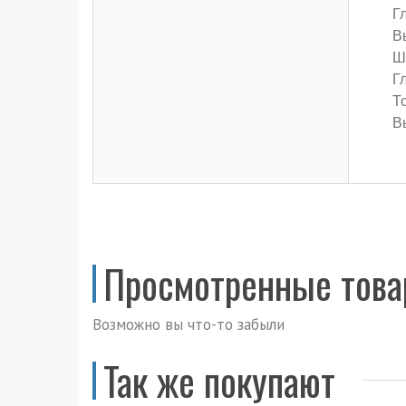
Гл
В
Ш
Г
Т
В
Просмотренные тов
Возможно вы что-то забыли
Так же покупают