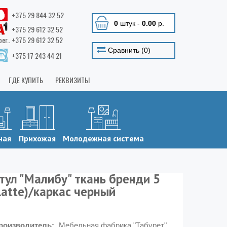
+375 29 844 32 52
0
штук
-
0.00
р.
+375 29 612 32 52
ber.. +375 29 612 32 52
Сравнить (
0
)
+375 17 243 44 21
ГДЕ КУПИТЬ
РЕКВИЗИТЫ
ная
Прихожая
Молодежная система
тул "Малибу" ткань бренди 5
latte)/каркас черный
роизводитель:
Мебельная фабрика "Табурет"