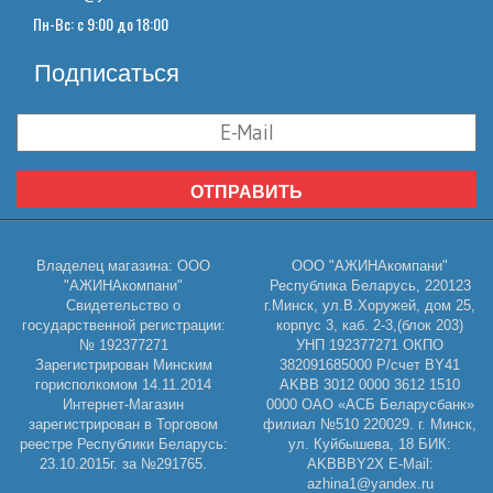
Пн-Вс: с 9:00 до 18:00
Подписаться
ОТПРАВИТЬ
Владелец магазина: ООО
ООО "АЖИНАкомпани"
"АЖИНАкомпани"
Республика Беларусь, 220123
Свидетельство о
г.Минск, ул.В.Хоружей, дом 25,
государственной регистрации:
корпус 3, каб. 2-3,(блок 203)
№ 192377271
УНП 192377271 ОКПО
Зарегистрирован Минским
382091685000 Р/счет BY41
горисполкомом 14.11.2014
AKBB 3012 0000 3612 1510
Интернет-Магазин
0000 ОАО «АСБ Беларусбанк»
зарегистрирован в Торговом
филиал №510 220029. г. Минск,
реестре Республики Беларусь:
ул. Куйбышева, 18 БИК:
23.10.2015г. за №291765.
AKBBBY2X E-Mail:
azhina1@yandex.ru