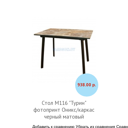
938.00 р.
Стол М116 "Турин"
фотопринт Оникс/каркас
черный матовый
Добавить к сравнению
Убрать из сравнения
Сравн