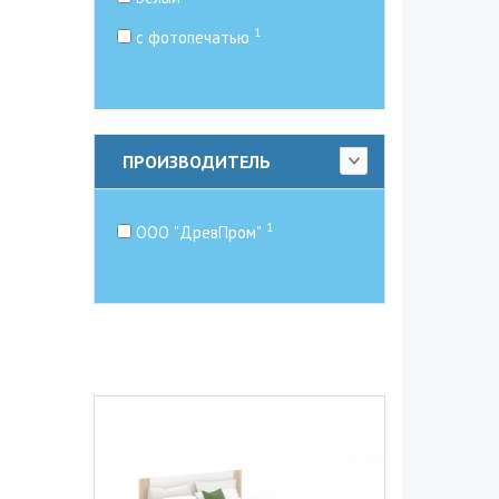
1
с фотопечатью
ПРОИЗВОДИТЕЛЬ
1
ООО "ДревПром"