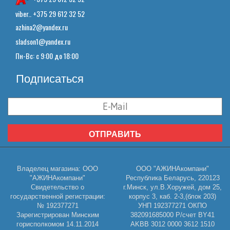
viber.. +375 29 612 32 52
azhina2@yandex.ru
sladson1@yandex.ru
Пн-Вс: с 9:00 до 18:00
Подписаться
ОТПРАВИТЬ
Владелец магазина: ООО
ООО "АЖИНАкомпани"
"АЖИНАкомпани"
Республика Беларусь, 220123
Свидетельство о
г.Минск, ул.В.Хоружей, дом 25,
государственной регистрации:
корпус 3, каб. 2-3,(блок 203)
№ 192377271
УНП 192377271 ОКПО
Зарегистрирован Минским
382091685000 Р/счет BY41
горисполкомом 14.11.2014
AKBB 3012 0000 3612 1510