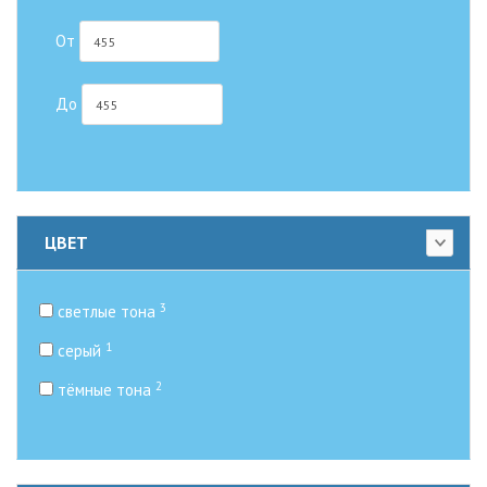
От
До
ЦВЕТ
3
светлые тона
1
серый
2
тёмные тона