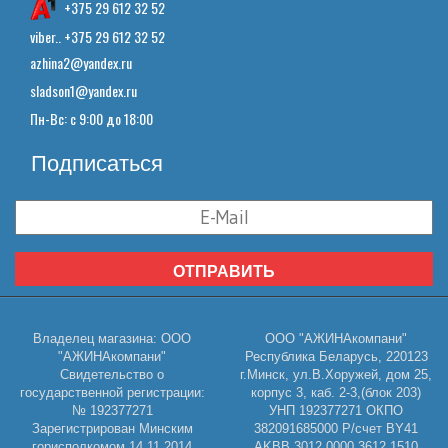
+375 29 612 32 52
viber.. +375 29 612 32 52
azhina2@yandex.ru
sladson1@yandex.ru
Пн-Вс: с 9:00 до 18:00
Подписаться
ОТПРАВИТЬ
Владелец магазина: ООО
ООО "АЖИНАкомпани"
"АЖИНАкомпани"
Республика Беларусь, 220123
Свидетельство о
г.Минск, ул.В.Хоружей, дом 25,
государственной регистрации:
корпус 3, каб. 2-3,(блок 203)
№ 192377271
УНП 192377271 ОКПО
Зарегистрирован Минским
382091685000 Р/счет BY41
горисполкомом 14.11.2014
AKBB 3012 0000 3612 1510