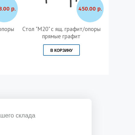
3.00 р.
450.00 р.
опоры
Стол "М20" с ящ. графит/опоры
Стол 
прямые графит
Велинг
В КОРЗИНУ
ашего склада