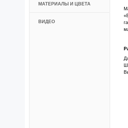
МАТЕРИАЛЫ И ЦВЕТА
М
«
ВИДЕО
г
м
Р
Д
Ш
В