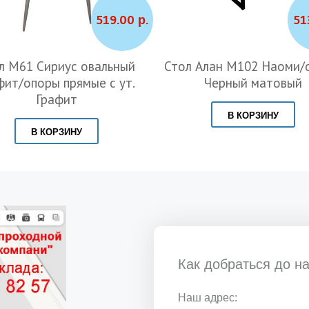
519.00 р.
51
л М61 Сириус овальный
Стол Алан М102 Наоми/
фит/опоры прямые с ут.
Черный матовый
Графит
В КОРЗИНУ
В КОРЗИНУ
Как добраться до н
Наш адрес: