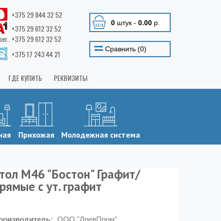
+375 29 844 32 52
0
штук
-
0.00
р.
+375 29 612 32 52
ber.. +375 29 612 32 52
Сравнить (
0
)
+375 17 243 44 21
ГДЕ КУПИТЬ
РЕКВИЗИТЫ
ная
Прихожая
Молодежная система
тол М46 "Бостон" Графит/
рямые с ут. графит
роизводитель:
ООО "ДревПром"