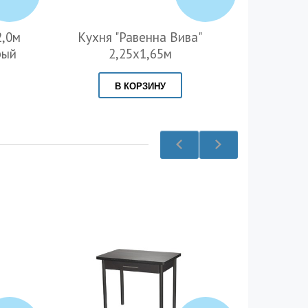
2,0м
Кухня "Равенна Вива"
Кухня 
рый
2,25х1,65м
В КОРЗИНУ