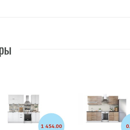
ары
1 454.00
0