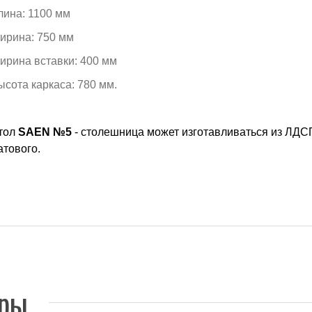
лина: 1100 мм
ирина: 750 мм
ирина вставки: 400 мм
ысота каркаса: 780 мм.
тол
SAEN №5
- столешница может изготавливаться из ЛДСП
атового.
ары