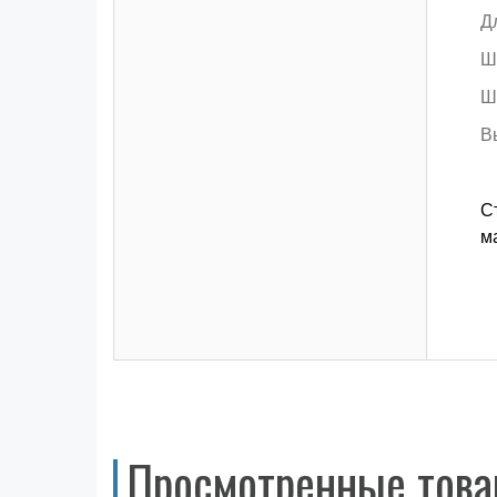
Д
Ш
Ш
В
С
м
Просмотренные тов