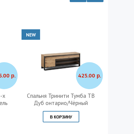
NEW
NEW
5.00 р.
425.00 р.
-х
Спальня Тринити Тумба ТВ
Спаль
ель
Дуб онтарио/Чёрный
журналь
В КОРЗИНУ