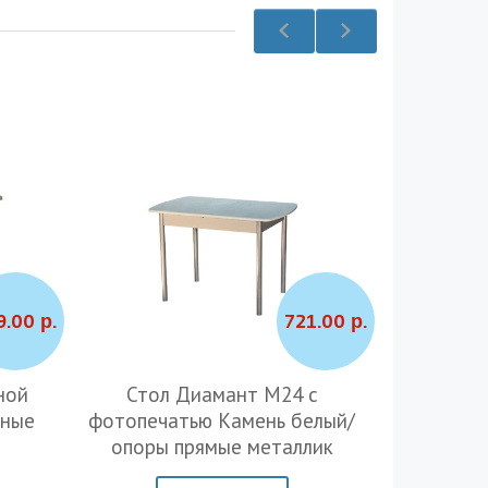
9.00 р.
721.00 р.
ной
Стол Диамант М24 с
Стол M7
тные
фотопечатью Камень белый/
опоры 
опоры прямые металлик