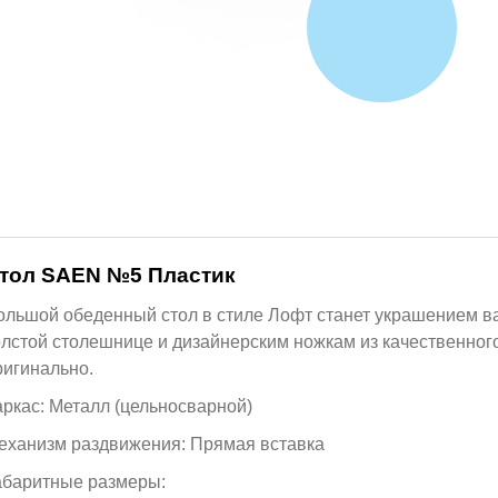
тол SAEN №5 Пластик
ольшой обеденный стол в стиле Лофт станет украшением ва
олстой столешнице и дизайнерским ножкам из качественного
ригинально.
аркас: Металл (цельносварной)
еханизм раздвижения: Прямая вставка
абаритные размеры: