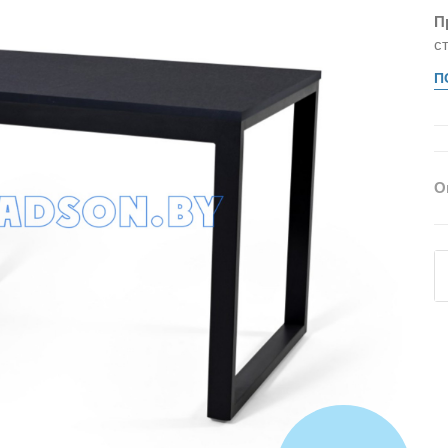
П
с
П
О