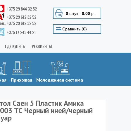
+375 29 844 32 52
0
штук
-
0.00
р.
+375 29 612 32 52
ber.. +375 29 612 32 52
Сравнить (
0
)
+375 17 243 44 21
ГДЕ КУПИТЬ
РЕКВИЗИТЫ
ная
Прихожая
Молодежная система
тол Саен 5 Пластик Амика
003 ТС Черный иней/черный
уар