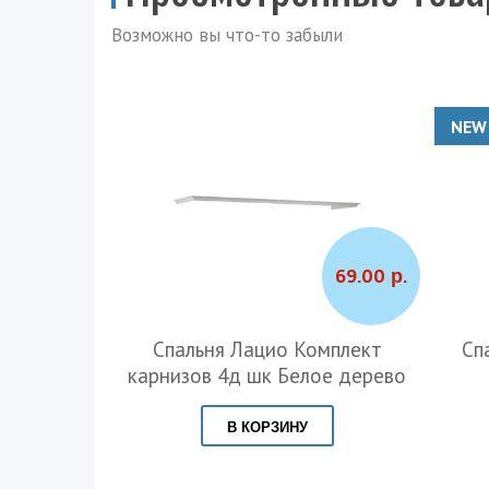
Возможно вы что-то забыли
NEW
446.00 р.
69.00 р.
Сканди 4д
Спальня Лацио Комплект
Сп
 мускат
карнизов 4д шк Белое дерево
В КОРЗИНУ