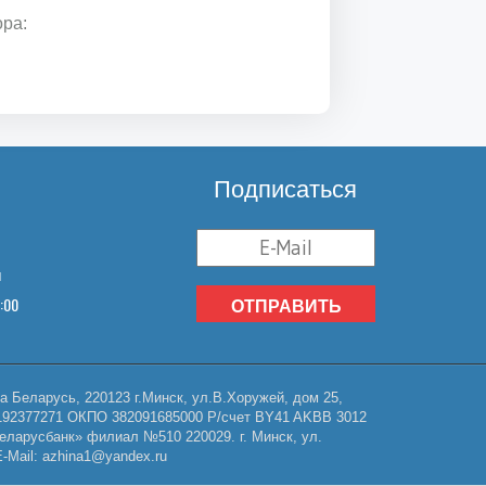
ора:
Подписаться
u
8:00
ОТПРАВИТЬ
Беларусь, 220123 г.Минск, ул.В.Хоружей, дом 25,
НП 192377271 ОКПО 382091685000 Р/счет BY41 AKBB 3012
еларусбанк» филиал №510 220029. г. Минск, ул.
Mail: azhina1@yandex.ru