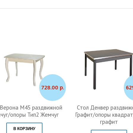
728.00 р.
62
 Верона М45 раздвижной
Стол Денвер раздвиж
чуг/опоры Тип2 Жемчуг
Графит/опоры квадра
графит
В КОРЗИНУ