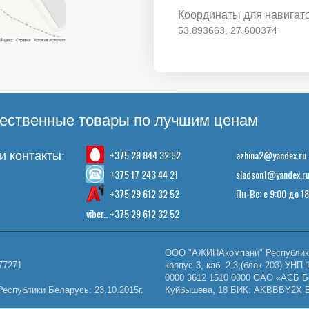
Координаты для навигат
53.893663, 27.600374
ественные товары по лучшим ценам
+375 29 844 32 52
azhina2@yandex.ru
 контакты:
+375 17 243 44 21
sladson1@yandex.r
+375 29 612 32 52
Пн-Вс: с 9:00 до 1
viber.. +375 29 612 32 52
ООО "АЖИНАкомпани" Республика 
77271
корпус 3, каб. 2-3,(блок 203) У
0000 3612 1510 0000 ОАО «АСБ Б
еспублики Беларусь: 23.10.2015г.
Куйбышева, 18 БИК: AKBBBY2X E-