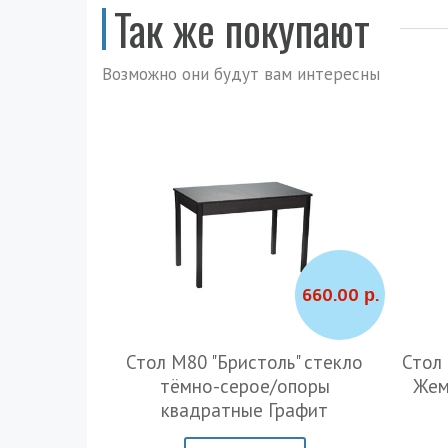
Так же покупают
Возможно они будут вам интересны
765.00 р.
660.00 р.
 овальный
Стол М80 "Бристоль" стекло
Стол
 Жемчуг
тёмно-серое/опоры
Жем
квадратные Графит