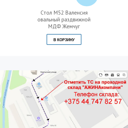
л М52 Валенсия
Стол М
ьный раздвижной
стекло 
МДФ Жемчуг
опоры
В КОРЗИНУ
В