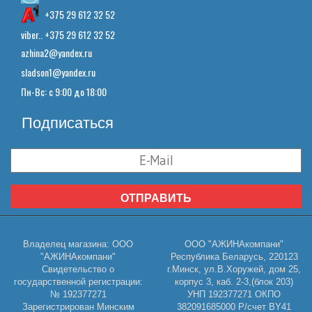
+375 29 612 32 52
viber.. +375 29 612 32 52
azhina2@yandex.ru
sladson1@yandex.ru
Пн-Вс: с 9:00 до 18:00
Подписаться
ОТПРАВИТЬ
Владелец магазина: ООО
ООО "АЖИНАкомпани"
"АЖИНАкомпани"
Республика Беларусь, 220123
Свидетельство о
г.Минск, ул.В.Хоружей, дом 25,
государственной регистрации:
корпус 3, каб. 2-3,(блок 203)
№ 192377271
УНП 192377271 ОКПО
Зарегистрирован Минским
382091685000 Р/счет BY41