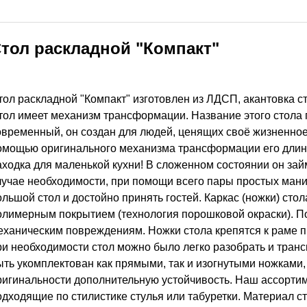
тол раскладной "Компакт"
тол раскладной "Компакт" изготовлен из ЛДСП, акантовка с
тол имеет механизм трансформации. Название этого стола г
овременный, он создан для людей, ценящих своё жизненное
омощью оригинального механизма трансформации его длина 
аходка для маленькой кухни! В сложенном состоянии он займ
лучае необходимости, при помощи всего пары простых мани
ольшой стол и достойно принять гостей. Каркас (ножки) сто
олимерным покрытием (технология порошковой окраски). По
еханическим повреждениям. Ножки стола крепятся к раме 
ри необходимости стол можно было легко разобрать и транс
ыть укомплектован как прямыми, так и изогнутыми ножкам
ригинальности дополнительную устойчивость. Наш ассортим
одходящие по стилистике стулья или табуретки. Материал 