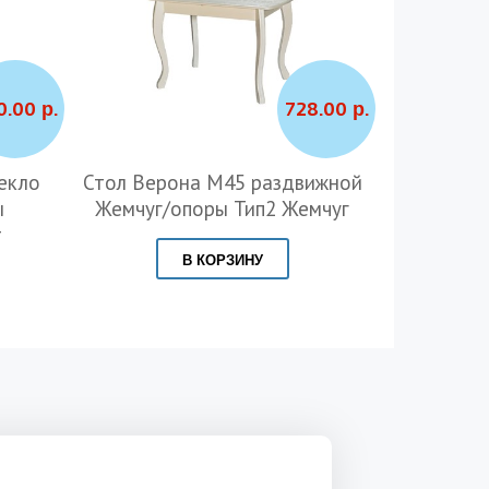
0.00 р.
728.00 р.
текло
Стол Верона М45 раздвижной
Стол Д
ы
Жемчуг/опоры Тип2 Жемчуг
Графит/
т
В КОРЗИНУ