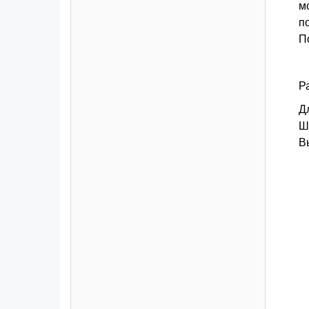
м
п
П
Р
Д
Ш
В