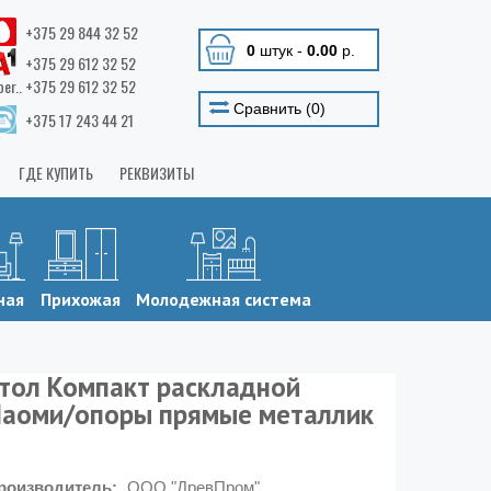
+375 29 844 32 52
0
штук
-
0.00
р.
+375 29 612 32 52
ber.. +375 29 612 32 52
Сравнить (
0
)
+375 17 243 44 21
ГДЕ КУПИТЬ
РЕКВИЗИТЫ
ная
Прихожая
Молодежная система
тол Компакт раскладной
аоми/опоры прямые металлик
роизводитель:
ООО "ДревПром"