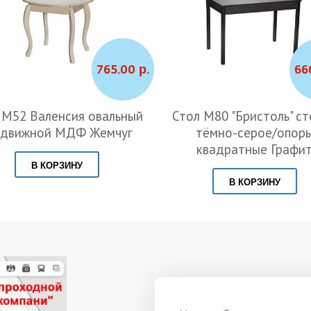
765.00 р.
66
 М52 Валенсия овальный
Стол М80 "Бристоль" с
здвижной МДФ Жемчуг
тёмно-серое/опор
квадратные Графи
В КОРЗИНУ
В КОРЗИНУ