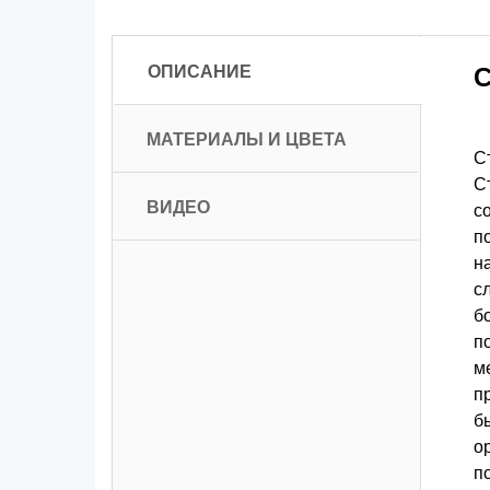
ОПИСАНИЕ
С
МАТЕРИАЛЫ И ЦВЕТА
С
С
ВИДЕО
с
п
н
с
б
п
м
п
б
о
п