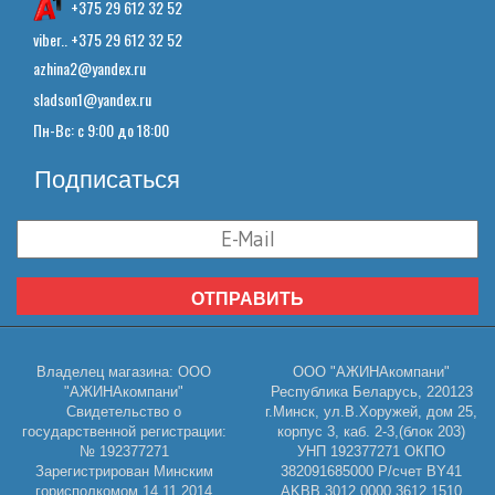
+375 29 612 32 52
viber.. +375 29 612 32 52
azhina2@yandex.ru
sladson1@yandex.ru
Пн-Вс: с 9:00 до 18:00
Подписаться
ОТПРАВИТЬ
Владелец магазина: ООО
ООО "АЖИНАкомпани"
"АЖИНАкомпани"
Республика Беларусь, 220123
Свидетельство о
г.Минск, ул.В.Хоружей, дом 25,
государственной регистрации:
корпус 3, каб. 2-3,(блок 203)
№ 192377271
УНП 192377271 ОКПО
Зарегистрирован Минским
382091685000 Р/счет BY41
горисполкомом 14.11.2014
AKBB 3012 0000 3612 1510