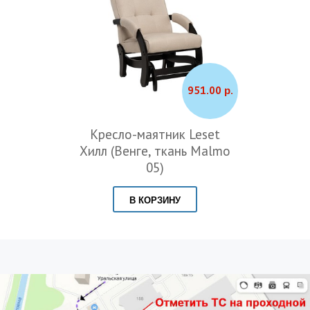
951.00 р.
аятник Leset
Кресло-маят
е, ткань Malmo
Блисс (Венг
05)
Antonio 
КОРЗИНУ
В КОРЗ