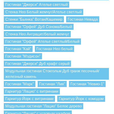
Гостиная "Джерси" Ателье светлый
Стенка Нео Белый жемчуг/Ателье светлый
Стенки "Бьянка" Вотан/Кашемир
Гостиная Невада
Гостиная "Орфей" Дуб Сонома/Белый
Стенка Нео Антрацит/белый жемчуг
Гостиная "Орфей" Ателье светлый/Белый
Гостиная "Кай"
Гостиная Нео белый
Гостиная "Мэдисон"
Гостиная "Джерси" Дуб крафт серый
Модульная гостиная Стокгольм Дуб гранж песочный/
железный камень
Гостиная "Марк"
Гостиная "Лия"
Гостиная "Невио-1"
Гарнитур "Лацио" с витринами
Гарнитур Йорк с витринами
Гарнитур Йорк с комодом
Модульная гостиная "Лацио" Белое дерево
Гарнитур "Лацио" с угловым шкафом