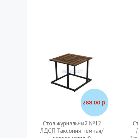
288.00 р.
Стол журнальный №12
С
ЛДСП Таксония темная/
каркас черный
Та