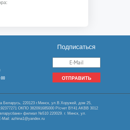
ора:
Подписаться
u
8:00
ОТПРАВИТЬ
Беларусь, 220123 г.Минск, ул.В.Хоружей, дом 25,
НП 192377271 ОКПО 382091685000 Р/счет BY41 AKBB 3012
еларусбанк» филиал №510 220029. г. Минск, ул.
Mail: azhina1@yandex.ru