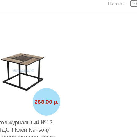
Показать:
288.00 р.
тол журнальный №12
ЛДСП Клён Каньон/
ксония темная/каркас