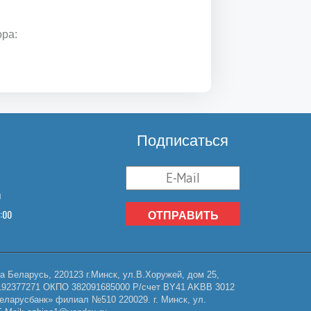
ора:
Подписаться
u
8:00
ОТПРАВИТЬ
Беларусь, 220123 г.Минск, ул.В.Хоружей, дом 25,
НП 192377271 ОКПО 382091685000 Р/счет BY41 AKBB 3012
еларусбанк» филиал №510 220029. г. Минск, ул.