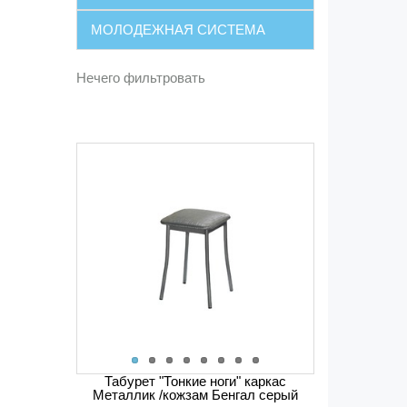
МОЛОДЕЖНАЯ СИСТЕМА
Нечего фильтровать
Кровать "Аврора" с основанием
Табурет "Тонкие ноги" каркас
Металлик /кожзам Бенгал серый
120х200 Дуб Сонома/белый