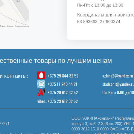
Пн-Пт: с 13:00 до 13:30
Координаты для навигат
53.893663, 27.600374
ественные товары по лучшим ценам
+375 29 844 32 52
azhina2@yandex.ru
 контакты:
+375 17 243 44 21
sladson1@yandex.r
+375 29 612 32 52
Пн-Вс: с 9:00 до 1
viber.. +375 29 612 32 52
ООО "АЖИНАкомпани" Республика 
77271
корпус 3, каб. 2-3,(блок 203) У
0000 3612 1510 0000 ОАО «АСБ Б