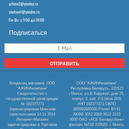
azhina2@yandex.ru
sladson1@yandex.ru
Пн-Вс: с 9:00 до 18:00
Подписаться
ОТПРАВИТЬ
Владелец магазина: ООО
ООО "АЖИНАкомпани"
"АЖИНАкомпани"
Республика Беларусь, 220123
Свидетельство о
г.Минск, ул.В.Хоружей, дом 25,
государственной регистрации:
корпус 3, каб. 2-3,(блок 203)
№ 192377271
УНП 192377271 ОКПО
Зарегистрирован Минским
382091685000 Р/счет BY41
горисполкомом 14.11.2014
AKBB 3012 0000 3612 1510
Интернет-Магазин
0000 ОАО «АСБ Беларусбанк»
зарегистрирован в Торговом
филиал №510 220029. г. Минск,